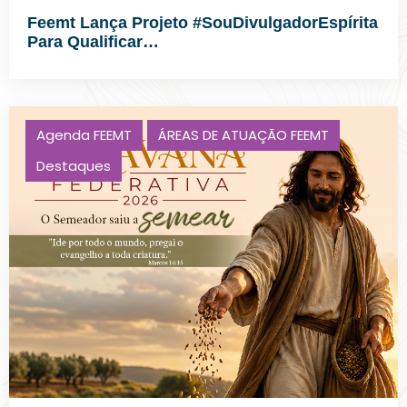
Feemt Lança Projeto #SouDivulgadorEspírita
Para Qualificar…
Agenda FEEMT
ÁREAS DE ATUAÇÃO FEEMT
Destaques