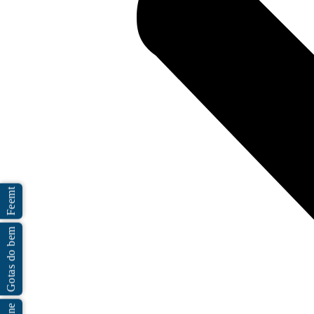
Feemt
Gotas do bem