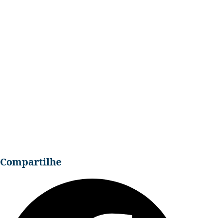
Seminário Em Poxoréu C
Casa
Compartilhe