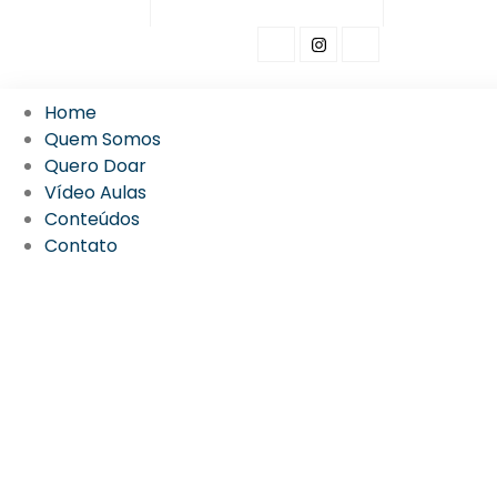
Ir
(65) 98148-0066
gotasdobem@feemt.org.br
Seg - Sex: 9
para
o
conteúdo
Home
Quem Somos
Quero Doar
Vídeo Aulas
Conteúdos
Contato