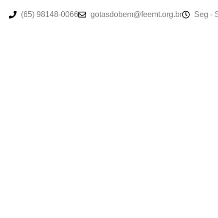
(65) 98148-0066
gotasdobem@feemt.org.br
Seg - 