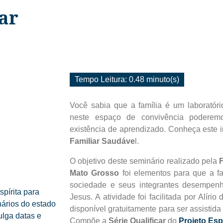
ar
Tempo Leitura: 0.48 minuto(s)
Você sabia que a família é um laboratór
neste espaço de convivência poderem
existência de aprendizado. Conheça este i
Familiar Saudáve
l.
O objetivo deste seminário realizado pela
Mato Grosso
foi elementos para que a fa
sociedade e seus integrantes desempenh
pírita para
Jesus. A atividade foi facilitada por Alíri
inários do estado
disponível gratuitamente para ser assistid
lga datas e
Compõe a
Série Qualificar
do
Projeto Espi