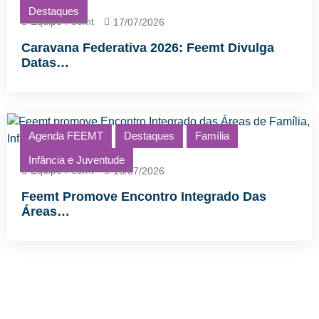
Destaques
Equipe Feemt
17/07/2026
Caravana Federativa 2026: Feemt Divulga
Datas…
Agenda FEEMT
Destaques
Família
Infância e Juventude
Equipe Feemt
16/07/2026
Feemt Promove Encontro Integrado Das
Áreas…