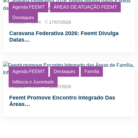
Agenda FEEMT
ÁREAS DE ATUAÇÃO FEEMT
Destaques
Equipe Feemt
17/07/2026
Caravana Federativa 2026: Feemt Divulga
Datas…
Agenda FEEMT
Destaques
Família
Infância e Juventude
Equipe Feemt
16/07/2026
Feemt Promove Encontro Integrado Das
Áreas…