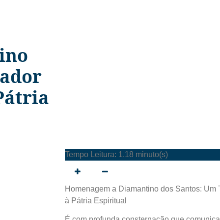
ino
hador
Pátria
Tempo Leitura: 1.18 minuto(s)
Homenagem a Diamantino dos Santos: Um T
à Pátria Espiritual
É com profunda consternação que comunicamo