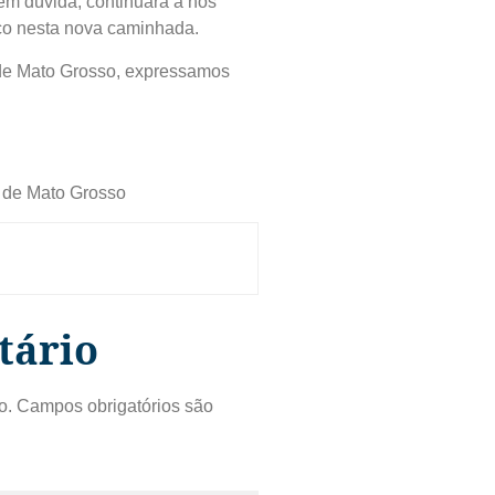
em dúvida, continuará a nos
sco nesta nova caminhada.
de Mato Grosso, expressamos
o de Mato Grosso
tário
o.
Campos obrigatórios são