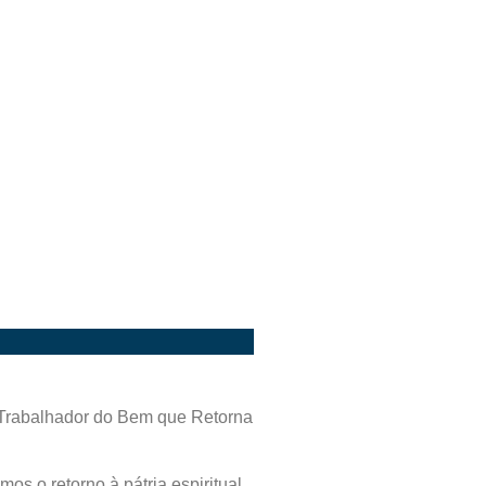
rabalhador do Bem que Retorna
s o retorno à pátria espiritual