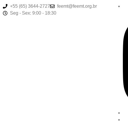
+55 (65) 3644-2727
feemt@feemt.org.br
Seg - Sex: 9:00 - 18:30