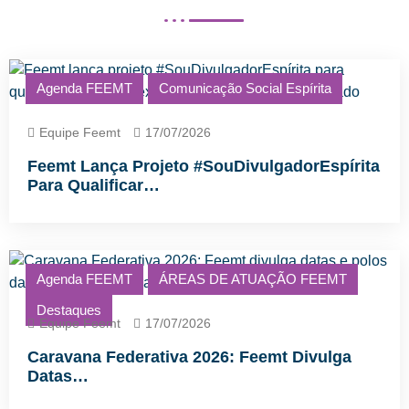
Agenda FEEMT
Comunicação Social Espírita
Equipe Feemt
17/07/2026
Feemt Lança Projeto #SouDivulgadorEspírita
Para Qualificar…
Agenda FEEMT
ÁREAS DE ATUAÇÃO FEEMT
Destaques
Equipe Feemt
17/07/2026
Caravana Federativa 2026: Feemt Divulga
Datas…