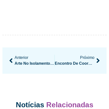
Anterior
Próximo
Arte No Isolamento É Tema De Fórum Nacional De Arte Espírita
Encontro De Coordenadores De Feemt – Regionais E Reunião Do Conselho Federativo Estadual Serão Online Em Julho De 2020
Notícias
Relacionadas