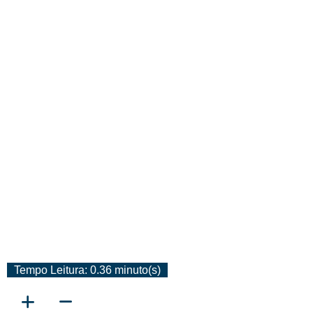
Encontro Virtual De Jovens
Espíritas De Mato Grosso
Será Realizado Em Junho
Tempo Leitura: 0.36 minuto(s)