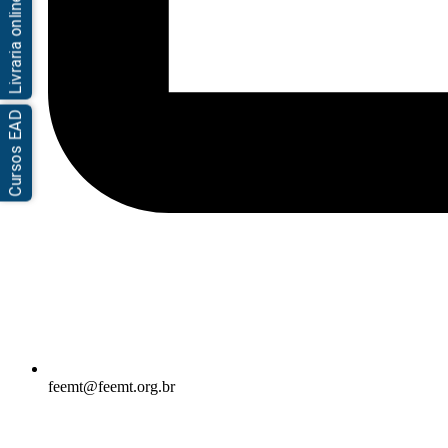
Livraria online
Cursos EAD
feemt@feemt.org.br