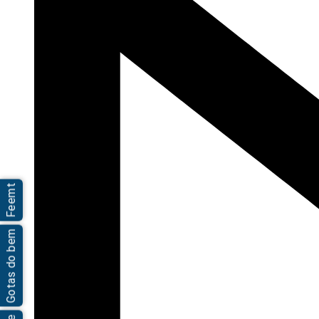
Feemt
Gotas do bem