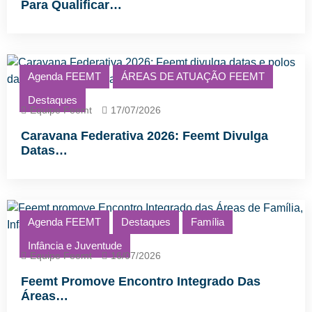
Para Qualificar…
Agenda FEEMT
ÁREAS DE ATUAÇÃO FEEMT
Destaques
Equipe Feemt
17/07/2026
Caravana Federativa 2026: Feemt Divulga
Datas…
Agenda FEEMT
Destaques
Família
Infância e Juventude
Equipe Feemt
16/07/2026
Feemt Promove Encontro Integrado Das
Áreas…