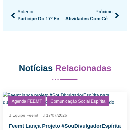
Anterior
Próximo
Participe Do 17º Festival De Arte Espírita De Rondonópolis
Atividades Com César Perri Em Cuiabá
Notícias
Relacionadas
Agenda FEEMT
Comunicação Social Espírita
Equipe Feemt
17/07/2026
Feemt Lança Projeto #SouDivulgadorEspírita