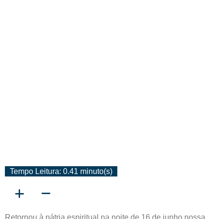
Desencarnação De Marina
Alves Da Silva
Tempo Leitura: 0.41 minuto(s)
Retornou à pátria espiritual na noite de 16 de junho nossa