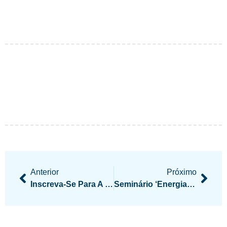
Anterior
Próximo
Inscreva-Se Para A Primeira Turma Da Formação Continuada De Lideranças Espíritas
Seminário ‘Energia Dos Chakras E O Poder Terapêutico Das Virtudes Da Verdade, Do Discernimento E Da Entrega’