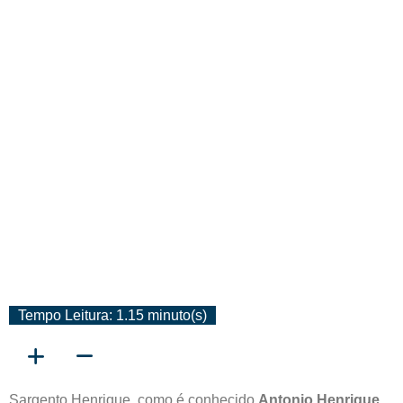
Desencarnação De Antonio
Henrique Leite
Tempo Leitura: 1.15 minuto(s)
Sargento Henrique, como é conhecido
Antonio Henrique