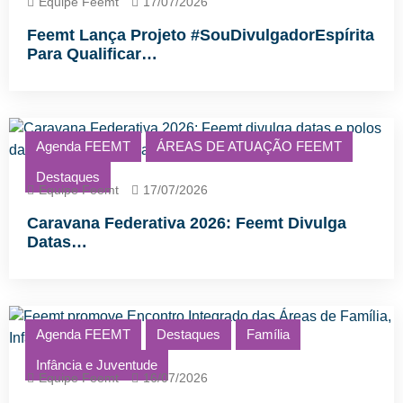
Equipe Feemt
17/07/2026
Feemt Lança Projeto #SouDivulgadorEspírita
Para Qualificar…
Agenda FEEMT
ÁREAS DE ATUAÇÃO FEEMT
Destaques
Equipe Feemt
17/07/2026
Caravana Federativa 2026: Feemt Divulga
Datas…
Agenda FEEMT
Destaques
Família
Infância e Juventude
Equipe Feemt
16/07/2026