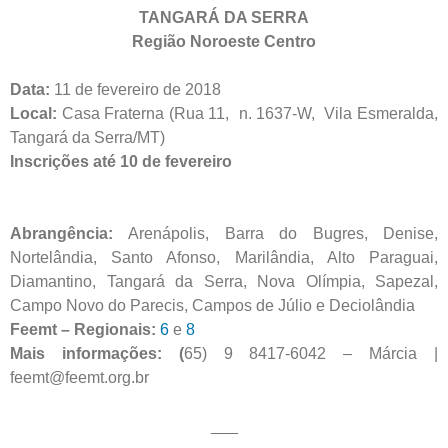
TANGARÁ DA SERRA
Região Noroeste Centro
Data:
11 de fevereiro de 2018
Local:
Casa Fraterna (Rua 11, n. 1637-W, Vila Esmeralda,
Tangará da Serra/MT)
Inscrições até 10 de fevereiro
Abrangência:
Arenápolis, Barra do Bugres, Denise,
Nortelândia, Santo Afonso, Marilândia, Alto Paraguai,
Diamantino, Tangará da Serra, Nova Olímpia, Sapezal,
Campo Novo do Parecis, Campos de Júlio e Deciolândia
Feemt – Regionais:
6
e
8
Mais informações: (
65) 9 8417-6042 – Márcia |
feemt@feemt.org.br
___