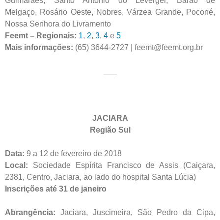
Guimarães, Santo Antônio do Leverger, Barão de
Melgaço, Rosário Oeste, Nobres, Várzea Grande, Poconé,
Nossa Senhora do Livramento
Feemt – Regionais:
1
,
2
,
3
,
4
e
5
Mais informações:
(65) 3644-2727 | feemt@feemt.org.br
___
JACIARA
Região Sul
Data:
9 a 12 de fevereiro de 2018
Local:
Sociedade Espírita Francisco de Assis (Caiçara,
2381, Centro, Jaciara, ao lado do hospital Santa Lúcia)
Inscrições até 31 de janeiro
Abrangência:
Jaciara, Juscimeira, São Pedro da Cipa,