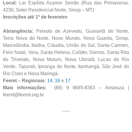
Local:
Lar Espírita Azamor Serrão (Rua das Primaveras,
4230, Setor Residencial Norte, Sinop – MT)
Inscrições até 1º de fevereiro
Abrangência:
Peixoto de Azevedo, Guarantã do Norte,
Terra Nova do Norte, Novo Mundo, Nova Guarita, Sinop,
Marcelândia, Itaúba, Cláudia, União do Sul, Santa Carmen,
Feliz Natal, Vera, Santa Helena, Colíder, Sorriso, Santa Rita
do Trivelato, Nova Mutum, Nova Ubiratã, Lucas do Rio
Verde, Tapurah, Ipiranga do Norte, Itanhangá, São José do
Rio Claro e Nova Maringá.
Feemt – Regionais:
14
,
16
e
17
Mais informações:
(66) 9 9685-8363 – Amaruza |
feemt@feemt.org.br
___