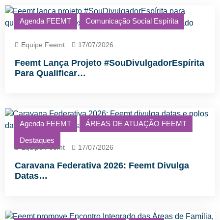
Agenda FEEMT
Comunicação Social Espírita
Equipe Feemt
17/07/2026
Feemt Lança Projeto #SouDivulgadorEspírita
Para Qualificar…
Agenda FEEMT
ÁREAS DE ATUAÇÃO FEEMT
Destaques
Equipe Feemt
17/07/2026
Caravana Federativa 2026: Feemt Divulga
Datas…