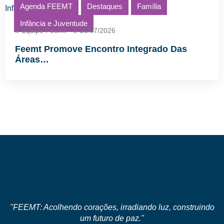
Agenda FEEMT
Destaques
Família
Infância e Juventude
Equipe Feemt
16/07/2026
Feemt Promove Encontro Integrado Das
Áreas…
"FEEMT: Acolhendo corações, irradiando luz, construindo
um futuro de paz."