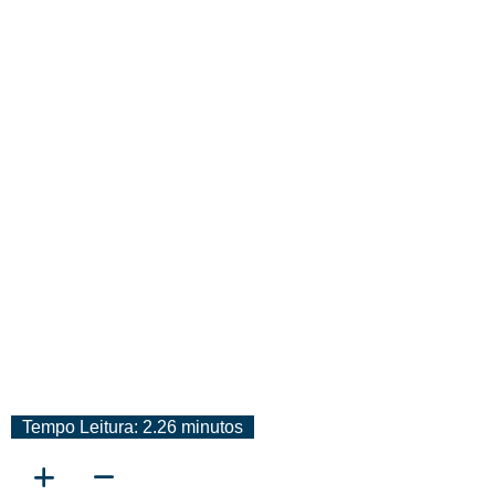
Conheça A Programação
Online Das Instituições
Espíritas Em Mato Grosso
Tempo Leitura: 2.26 minutos