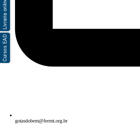
Livraria online
Cursos EAD
gotasdobem@feemt.org.br