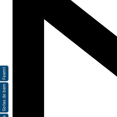
Feemt
Gotas do bem