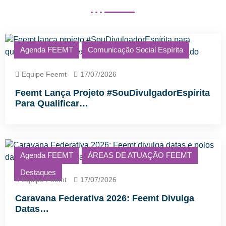
Agenda FEEMT
Comunicação Social Espírita
Equipe Feemt
17/07/2026
Feemt Lança Projeto #SouDivulgadorEspírita
Para Qualificar…
Agenda FEEMT
ÁREAS DE ATUAÇÃO FEEMT
Destaques
Equipe Feemt
17/07/2026
Caravana Federativa 2026: Feemt Divulga
Datas…