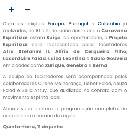
Com as edições
Europa
,
Portugal
e
Colômbia
já
realizadas, de 10 a 21 de junho deste ano a
Caravana
Espiritizar
estará
Suíça
. Na oportunidade, o
Projeto
Espiritizar
será representado pelos facilitadores
Afro Stefanini II
,
Alírio de Cerqueira Filho
,
Lacordaire Faiad
,
Luíza Leontina
e
Saulo Gouveia
em cidades como
Zurique
,
Genebra
e
Berna
.
A equipe de facilitadores será acompanhada pelos
colaboradores Cirene Melhorança, Lieber Faiad, Neuza
Faiad e Zeila Attuy, que auxiliarão no contato com o
movimento espírita local.
Abaixo você confere a programação completa, de
acordo com o horário da região:
Quinta-feira, 11 de junho