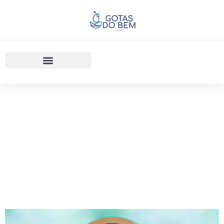
03/01/2025
Caravana Espiritizar Percorre
A Suíça; Conheça A
Programação