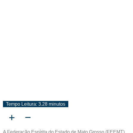
Calendário Federativo 2025
Da FEEMT
Tempo Leitura: 3.28 minutos
A Federação Espírita do Estado de Mato Grosso (FEEMT)