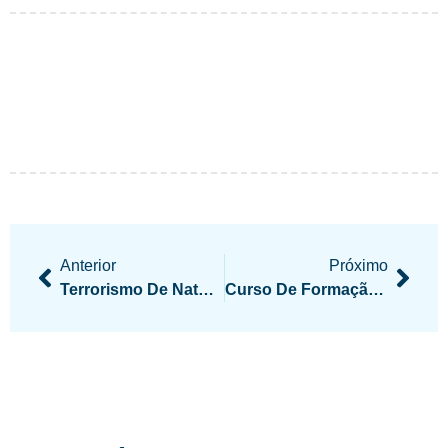
Anterior
Próximo
Terrorismo De Natureza Mediúnica
Curso De Formação De Facilitadores Da Área De Estudo Será Realizado Em Cuiabá