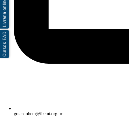
Livraria online
Cursos EAD
gotasdobem@feemt.org.br