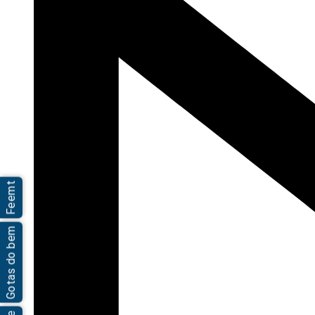
Feemt
Gotas do bem