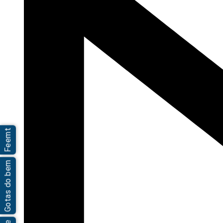
Feemt
Gotas do bem