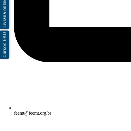
Livraria online
Cursos EAD
feemt@feemt.org.br