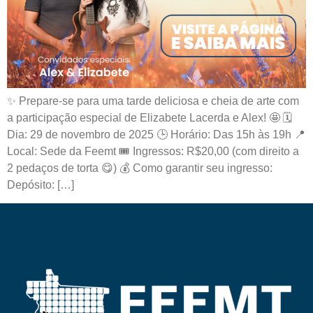
✨ Prepare-se para uma tarde deliciosa e cheia de arte com
a participação especial de Elizabete Lacerda e Alex! 🤩 🗓
Dia: 29 de novembro de 2025 🕒 Horário: Das 15h às 19h 📍
Local: Sede da Feemt 🎟️ Ingressos: R$20,00 (com direito a
2 pedaços de torta 😋) 💰 Como garantir seu ingresso:
Depósito: […]