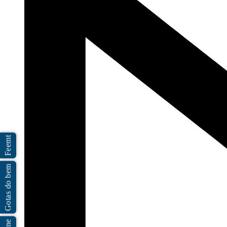
Feemt
Gotas do bem