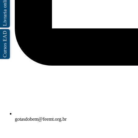
Livraria online
Cursos EAD
gotasdobem@feemt.org.br