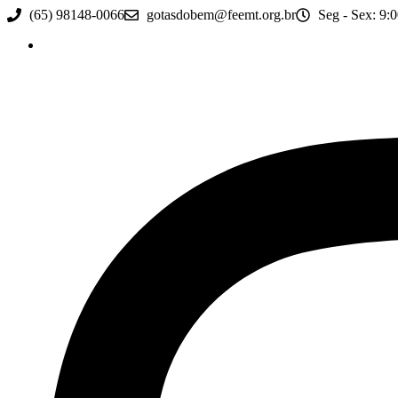
Ir
(65) 98148-0066
gotasdobem@feemt.org.br
Seg - Sex: 9:0
para
o
conteúdo